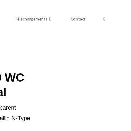
Téléchargements
Contact
0 WC
al
sparent
allin N-Type