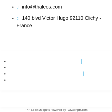
info@thaleos.com
140 blvd Victor Hugo 92110 Clichy -
France
Conditions Générales de Vente
Conditions de garanties
Conditions générales d'utilisation
FAQ
© 2009 – 2022 Tous droit réservés
PHP Code Snippets
Powered By :
XYZScripts.com